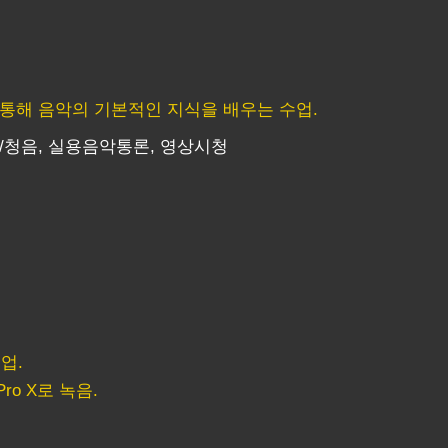
 통해 음악의 기본적인 지식을 배우는 수업.
시창/청음, 실용음악통론, 영상시청
업.
ro X로 녹음.