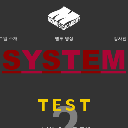
수업 소개
엠투 영상
강사진
S
Y
S
T
E
M
T E S T
2