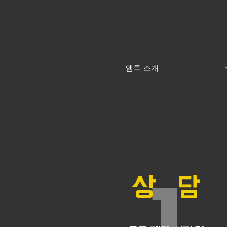
엠투 소개
​상 담
1