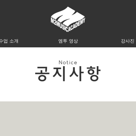
수업 소개
엠투 영상
강사진