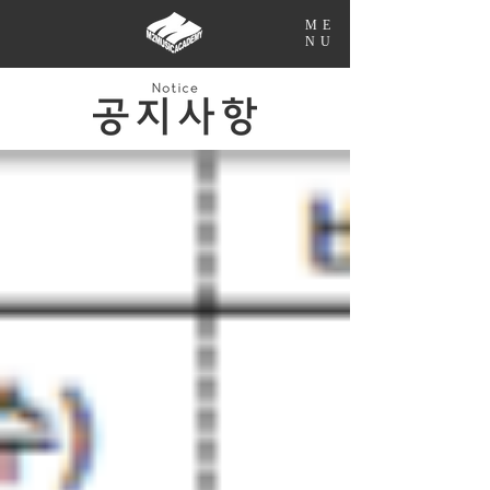
ME
NU