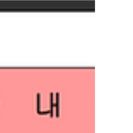
우, 혼성밴드 '록시' 데뷔