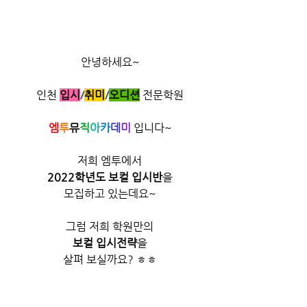
안녕하세요~
인천
입시
/
취미
/​
오디션
전문학원
엠
투
뮤
직
아
카
데
미
 입니다~​
저희 엠투에서
2022학년도 보컬 입시반​
을
모집하고 있는데요~
그럼 저희 학원만의
보컬 입시전략
을
살펴 보실까요? ㅎㅎ