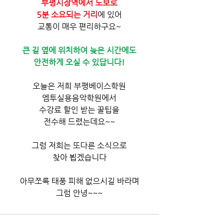
부평시장역에서 도보로
5분 소요되는 거리
에 있어
교통이 매우 편리하구요~
큰 길 옆에 위치하여 늦은 시간에도
안전하게 오실 수 있답니다!
오늘은 저희 부평베이스학원
엠투실용음악학원에서
수강료 할인 받는 꿀팁을
전수해 드렸는데요~~
그럼 저희는 또다른 소식으로
찾아 뵙겠습니다
아무쪼록 태풍 피해 없으시길 바라며
그럼 안녕~~~