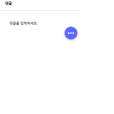
댓글
댓글을 입력하세요.
최근 게시물
부평 보컬입시학원에서 예고, 예대
입시 준비해 보세요!
부평피아노학원에서 새로운 취미 생
활을 만들어 보세요