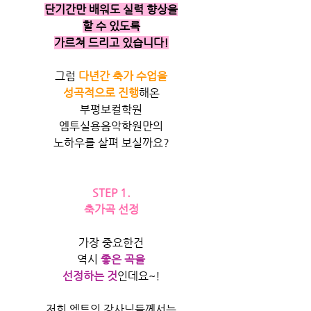
단기간만 배워도 실력 향상을
할 수 있도록
가르쳐 드리고 있습니다!
그럼 
다년간 축가 수업을
성곡적으로 진행
해온
부평보컬학원
엠투실용음악학원만의
노하우를 살펴 보실까요?
STEP 1.
축가곡 선정
가장 중요한건
역시 
좋은 곡을
선정하는 것
인데요~!
저희 엠투의 강사님들께서는