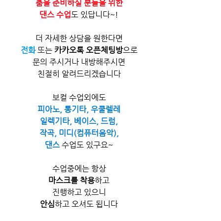
춤을 준비하실 분들을 위한
댄스 수업
도 있답니다~!
더 자세한 상담을 원한다면
전화
또는 
카카오톡 오픈체팅방​​
으로
문의 주시거나 내방해주시면
친절히 알려드리겠습니다
보컬 수업외에도
피아노, 통기타, 우쿨렐레
일렉기타, 베이스, 드럼,
작곡, 미디(컴퓨터음악),
댄스
 수업도 있구요~
수업중에는 항상
마스크를 착용
하고
진행하고 있으니
안심
하고 오셔도 됩니다