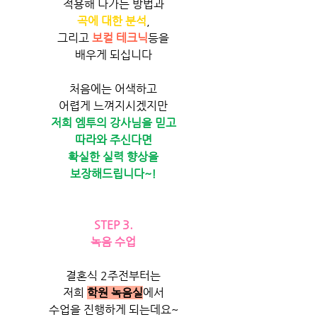
적용해 나가는 방법과
곡에 대한 분석
,
그리고 
보컬 테크닉
등을
배우게 되십니다
처음에는 어색하고
어렵게 느껴지시겠지만
저희 엠투의 강사님을 믿고
따라와 주신다면
확실한 실력 향상을
보장해드립니다~!
STEP 3.
녹음 수업
결혼식 2주전부터는
저희 
학원 녹음실
에서
수업을 진행하게 되는데요~