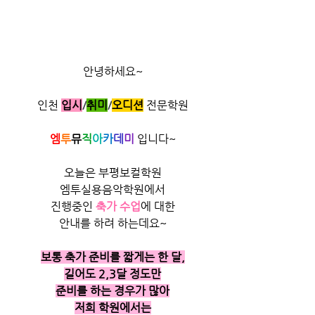
안녕하세요~
인천
입시
/
취미
/
오디션
전문학원
엠
투
뮤
직
아
카
데
미
 입니다~
오늘은 부평보컬학원
엠투실용음악학원에서
진행중인 
축가 수업
에 대한
안내를 하려 하는데요~
보통 축가 준비를 짧게는 한 달,
길어도 2,3달 정도만
준비를 하는 경우가 많아
저희 학원에서는