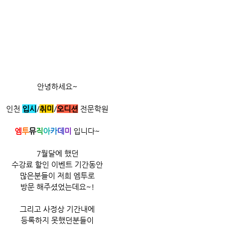
안녕하세요~
인천 
입시
/
취미
/​
오디션
 전문학원
엠
투
뮤
직
아
카
데
미
 입니다~​
7월달에 했던
수강료 할인 이벤트 기간동안
많은분들이 저희 엠투로
방문 해주셨었는데요~!
그리고 사정상 기간내에
등록하지 못했던분들이