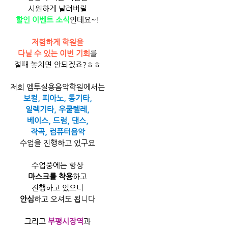
시원하게 날려버릴
할인 이벤트 소식
인데요~!
저렴하게 학원을
다닐 수 있는 이번 기회
를
절때 놓치면 안되겠죠?ㅎㅎ
저희 엠투실용음악학원에서는
보컬, 피아노, 통기타,
일렉기타, 우쿨렐레,
베이스, 드럼, 댄스,
작곡, 컴퓨터음악
수업을 진행하고 있구요
수업중에는 항상
마스크를 착용
하고
진행하고 있으니
안심
하고 오셔도 됩니다
그리고 
부평시장역
과