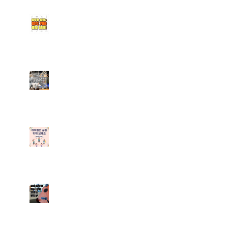
청라실용음악학원｜일렉기
타 초보 탈출은 엠투와 함
께 (기타 취미반 수업 안내
포함)
계양 실용음악학원｜나만
의 멋진 취미생활을 만들어
보아요
[부평실용음악학원] 엠투실
용음악학원 학생들을 위한
취미반 수업 안내
실용음악과 입시학원 고르
는 꿀팁 알려드려요~!프로
파일 M2 뮤직 ・ 57분 전