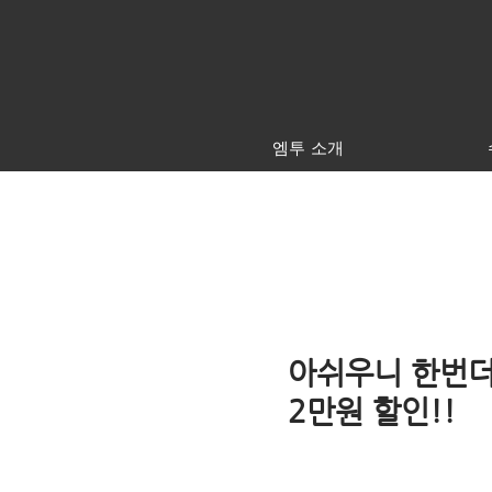
엠투 소개
아쉬우니 한번더! 
2만원 할인!!