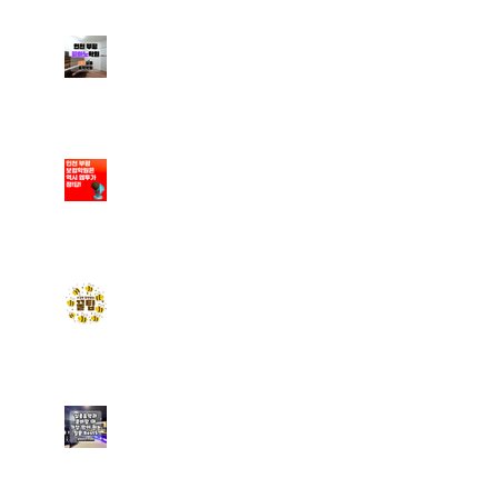
부평피아노학원에서 새로
운 취미 생활을 만들어 보
세요
부평보컬레슨/엠투에서 체
계적인 커리큘럼으로 배울
수 있어요
엠투실용음악학원에서 수
강료 할인받는 꿀팁 알려드
려요~
[미추홀 실용음악학원] 실
용음악과 입시를 준비할 때
가장 많이 하는 질문 Best
5