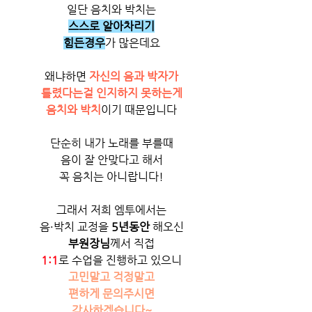
일단 음치와 박치는
스스로 알아차리기
힘든경우
가 많은데요
왜냐하면 
자신의 음과 박자가
틀렸다는걸 인지하지 못하는게
음치와 박치
이기 때문입니다
단순히 내가 노래를 부를때
음이 잘 안맞다고 해서
꼭 음치는 아니랍니다!
그래서 저희 엠투에서는
음·박치 교정을 
5년동안
 해오신
부원장님
께서 직접
1:1
로 수업을 진행하고 있으니
고민말고 걱정말고
편하게 문의주시면
감사하겠습니다~