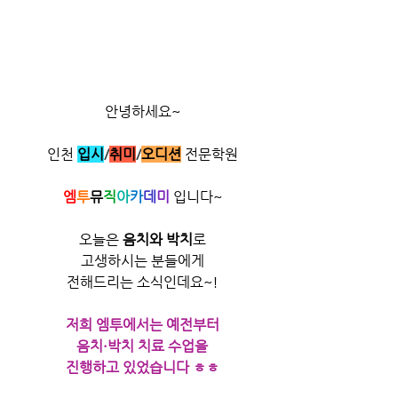
안녕하세요~
인천
입시
/
취미
/​
오디션
전문학원
엠
투
뮤
직
아
카
데
미
 입니다~​
오늘은 
음치와 박치
로
고생하시는 분들에게
전해드리는 소식인데요~!
저희 엠투에서는 예전부터
음치·박치 치료 수업을
진행하고 있었습니다 ㅎㅎ