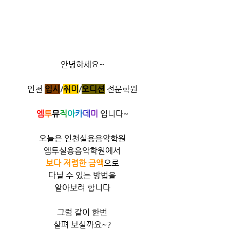
안녕하세요~
인천
입시
/
취미
/
오디션
전문학원
엠
투
뮤
직
아
카
데
미
 입니다~
오늘은 인천실용음악학원
엠투실용음악학원에서
보다 저렴한 금액
으로
다닐 수 있는 방법을
알아보려 합니다
그럼 같이 한번
살펴 보실까요~?