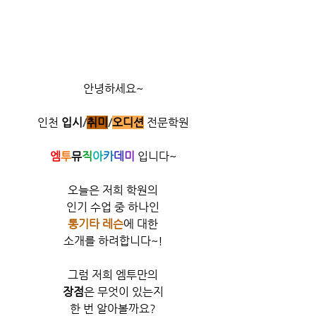
안녕하세요~
인천
입시
/
취미
/
오디션
전문학원
엠
투
뮤
직
아
카
데
미
 입니다~
오늘은 저희 학원의
인기 수업 중 하나인
통기타 레슨
에 대한
소개를 하려합니다~!
그럼 저희 엠투만의
장점
은 무엇이 있는지
한 번 알아볼까요?