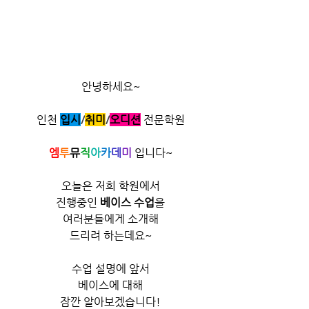
안녕하세요~
인천
입시
/
취미
/​
오디션
전문학원
엠
투
뮤
직
아
카
데
미
 입니다~​
오늘은 저희 학원에서
진행중인 
베이스 수업
을
여러분들에게 소개해
드리려 하는데요~
수업 설명에 앞서
베이스에 대해
잠깐 알아보겠습니다!