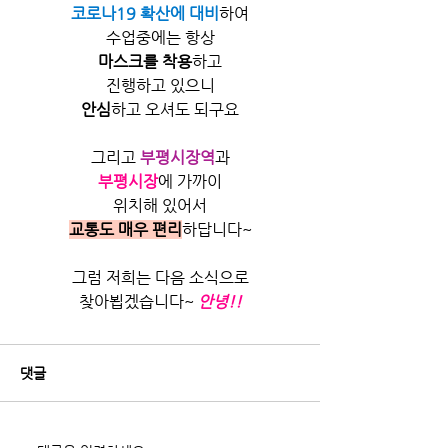
코로나19 확산에 대비
하여
수업중에는 항상
마스크를 착용
하고
진행하고 있으니
안심
하고 오셔도 되구요
그리고
부평시장역
과
부평시장
에 가까이
위치해 있어서
교통도 매우 편리
하답니다~
그럼 저희는 다음 소식으로
찾아뵙겠습니다~
안녕!!
댓글