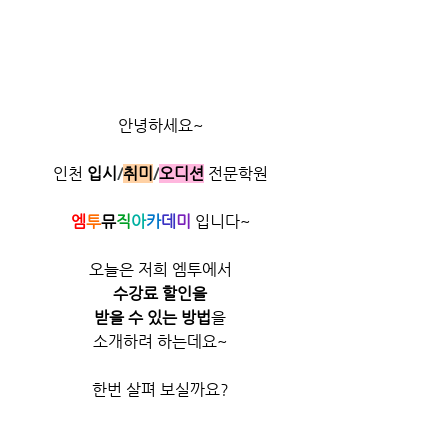
안녕하세요~
인천
입시
/
취미
/
오디션
전문학원
엠
투
뮤
직
아
카
데
미
 입니다~
오늘은 저희 엠투에서
수강료 할인을
받을 수 있는 방법
을
소개하려 하는데요~
한번 살펴 보실까요?