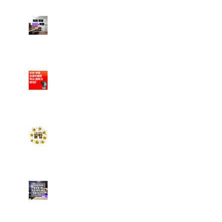
부평피아노학원에서 새로
운 취미 생활을 만들어 보
세요
부평보컬레슨/엠투에서 체
계적인 커리큘럼으로 배울
수 있어요
엠투실용음악학원에서 수
강료 할인받는 꿀팁 알려드
려요~
[미추홀 실용음악학원] 실
용음악과 입시를 준비할 때
가장 많이 하는 질문 Best
5