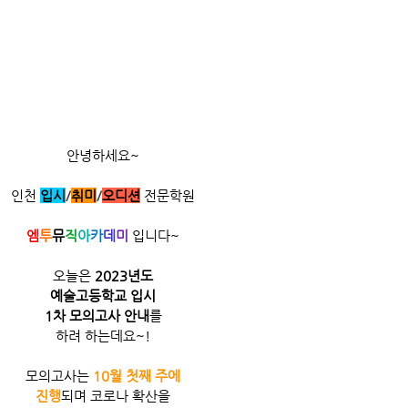
안녕하세요~
인천
입시
/
취미
/​
오디션
전문학원
엠
투
뮤
직
아
카
데
미
 입니다~
오늘은 
2023년도
예술고등학교 입시
1차 모의고사 안내
를
하려 하는데요~!
모의고사는 
10월 첫째 주에
진행
되며 코로나 확산을