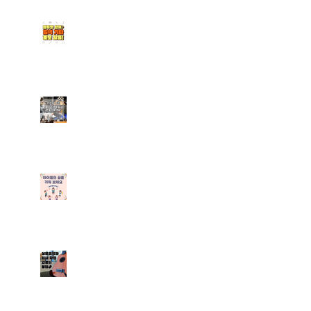
청라실용음악학원｜일렉기
타 초보 탈출은 엠투와 함
께 (기타 취미반 수업 안내
포함)
계양 실용음악학원｜나만
의 멋진 취미생활을 만들어
보아요
[부평실용음악학원] 엠투실
용음악학원 학생들을 위한
취미반 수업 안내
실용음악과 입시학원 고르
는 꿀팁 알려드려요~!프로
파일 M2 뮤직 ・ 57분 전