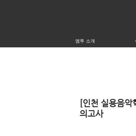
엠투 소개
[인천 실용음악학
의고사