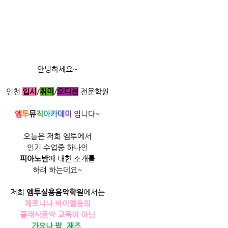
안녕하세요~
인천
입시
/
취미
/​
오디션
전문학원
엠
투
뮤
직
아
카
데
미
 입니다~
오늘은 저희 엠투에서
인기 수업중 하나인
피아노반
에 대한 소개를
하려 하는데요~
저희 
엠투실용음악학원
에서는
체르니나 바이엘등의
클래식음악 교육이 아닌
가요나 팝, 재즈,