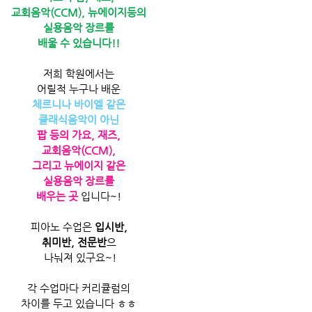
교회음악(CCM), 뉴에이지등의
실용음악 장르를
배울 수 있습니다!!
저희 학원에서는
어릴적 누구나 배운
체르니나 바이엘 같은
클래식음악이 아닌
팝 등의 가요, 재즈,
교회음악(CCM),
그리고 뉴에이지 같은
실용음악 장르를
배우는 곳
 입니다~!
피아노 수업은 ​
입시반,
취미반, 전문반
으
 나눠져 있구요~!
각 수업마다 커리큘럼의
차이를 두고 있습니다 ㅎㅎ