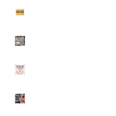
청라실용음악학원｜일렉기
타 초보 탈출은 엠투와 함
께 (기타 취미반 수업 안내
포함)
계양 실용음악학원｜나만
의 멋진 취미생활을 만들어
보아요
[부평실용음악학원] 엠투실
용음악학원 학생들을 위한
취미반 수업 안내
실용음악과 입시학원 고르
는 꿀팁 알려드려요~!프로
파일 M2 뮤직 ・ 57분 전