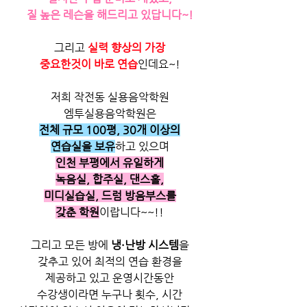
질 높은 레슨을 해드리고 있답니다~!
그리고
 실력 향상의 가장
중요한것이 바로 연습
인데요~!
저희 작전동 실용음악학원
엠투실용음악학원은
전체 규모 100평, 30개 이상의
연습실을 보유
하고 있으며
인천 부평에서 유일하게
녹음실, 합주실, 댄스홀,
미디실습실, 드럼 방음부스를
갖춘 학원
이랍니다~~!!
그리고 모든 방에 
냉·난방 시스템
을
갖추고 있어 최적의 연습 환경을
제공하고 있고 운영시간동안
수강생이라면 누구나 횟수, 시간