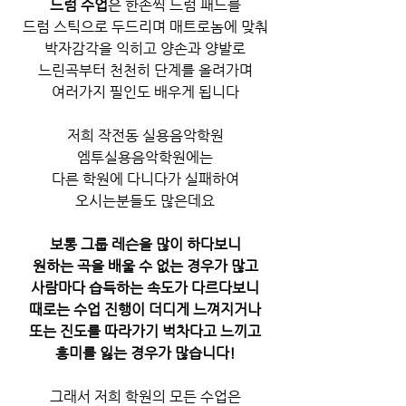
드럼 수업
은 한손씩 드럼 패드를
드럼 스틱으로 두드리며 매트로놈에 맞춰
박자감각을 익히고 양손과 양발로
느린곡부터 천천히 단계를 올려가며
여러가지 필인도 배우게 됩니다
저희 작전동 실용음악학원
엠투실용음악학원에는
다른 학원에 다니다가 실패하여
오시는분들도 많은데요
보통 그룹 레슨을 많이 하다보니
원하는 곡을 배울 수 없는 경우가 많고
사람마다 습득하는 속도가 다르다보니
때로는 수업 진행이 더디게 느껴지거나
또는 진도를 따라가기 벅차다고 느끼고
흥미를 잃는 경우가 많습니다!
그래서 저희 학원의 모든 수업은