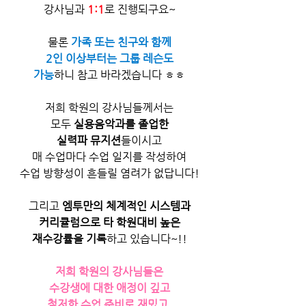
강사님과 
1:1
로 진행되구요~
물론
 가족 또는 친구와 함께
2인 이상부터는 그룹 레슨도
가능
하니 참고 바라겠습니다 ㅎㅎ
저희 학원의 강사님들께서는
모두 
실용음악과를 졸업한
실력파 뮤지션
들이시고
매 수업마다 수업 일지를 작성하여
수업 방향성이 흔들릴 염려가 없답니다!
그리고 
엠투만의 체계적인 시스템과
커리큘럼으로 타 학원대비 높은
재수강률을 기록
하고 있습니다~!!
저희 학원의 강사님들은
수강생에 대한 애정이 깊고
철저한 수업 준비로 재밌고,