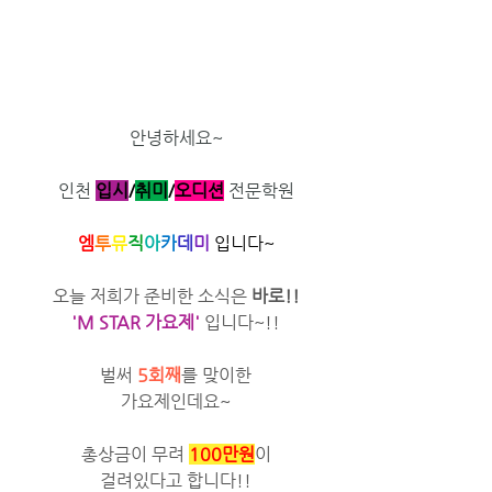
안녕하세요~
인천 
입시
/
취미
/​
오디션
전문학원
엠
투
뮤
직
아
카
데
미
 입니다~
오늘 저희가 준비한 소식은 
바로!!
'M STAR 가요제' 
입니다~!!
벌써 
5회째
를 맞이한
가요제인데요~
총상금이 무려 
100만원
이
걸려있다고 합니다!!