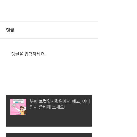
https://blog.naver.com/andyj
wc1467/222141616483
댓글
댓글을 입력하세요.
최근 게시물
부평 보컬입시학원에서 예고, 예대
입시 준비해 보세요!