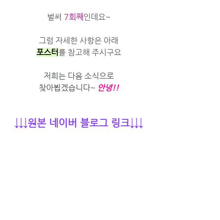
벌써 
7회째
인데요~
그럼 자세한 사항은 아래
포스터
를 참고해 주시구요
저희는 다음 소식으로
찾아뵙겠습니다~ 
안녕!!
↓↓↓원본 네이버 블로그 링크↓↓↓
https://blog.naver.com/andyj
wc1467/222154401758