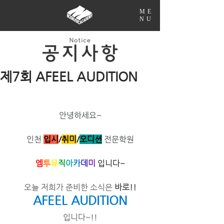
ME
NU
제7회 AFEEL AUDITION
안녕하세요~
인천 
입시
/
취미
/​
오디션
전문학원
엠
투
뮤
직
아
카
데
미
 입니다~
오늘 저희가 준비한 소식은 
바로!!
AFEEL AUDITION
입니다~!!