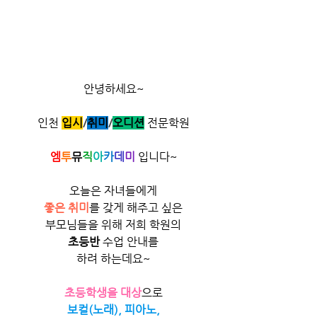
안녕하세요~
인천
입시
/
취미
/​
오디션
전문학원
엠
투
뮤
직
아
카
데
미
 입니다~
오늘은 자녀들에게
좋은 취미
를 갖게 해주고 싶은
부모님들을 위해 저희 학원의
초등반
 수업 안내를
하려 하는데요~
초등학생을 대상
으로
보컬(노래), 피아노,