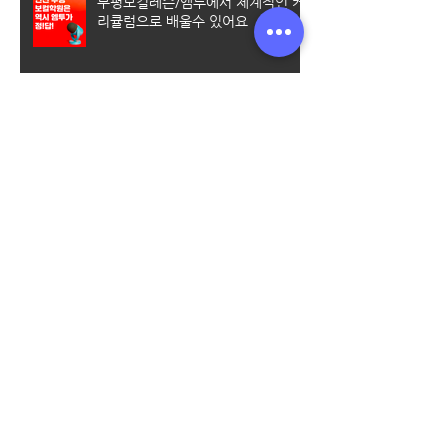
부평보컬레슨/엠투에서 체계적인 커
리큘럼으로 배울수 있어요
엠투실용음악학원에서 수강료 할인
받는 꿀팁 알려드려요~
[미추홀 실용음악학원] 실용음악과
입시를 준비할 때 가장 많이 하는 질
문 Best 5
청라실용음악학원｜일렉기타 초보
탈출은 엠투와 함께 (기타 취미반 수
업 안내 포함)