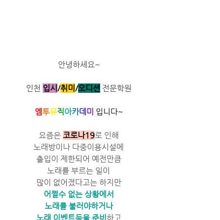
안녕하세요~
인천 
입시
/
취미
/​
오디션
전문학원
엠
투
뮤
직
아
카
데
미
 입니다~
요즘은 
코로나19
로 인해
노래방이나 다중이용시설에
출입이 제한되어 예전만큼
노래를 부르는 일이
많이 없어졌다고는 하지만
어쩔수 없는 상황에서
노래를 불러야하거나
노래 이벤트등을 준비
하고