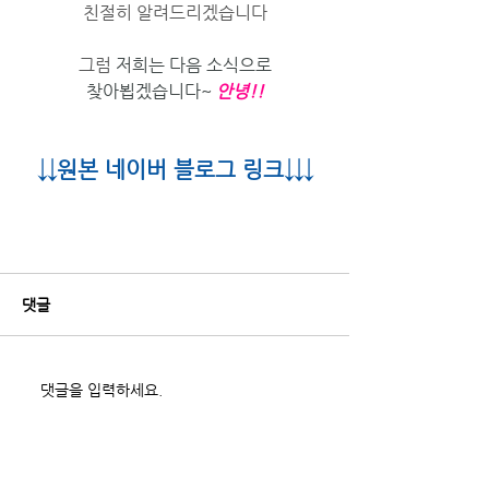
친절히 알려드리겠습니다
그럼 
저희는 다음 소식으로
찾아뵙겠습니다~ 
안녕!!
↓↓원본 네이버 블로그 링크↓↓↓
https://blog.naver.com/andyj
wc1467/222106555899
댓글
댓글을 입력하세요.
최근 게시물