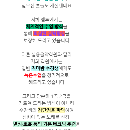
싶으신 분들도 계실텐데요
저희 엠투에서는
체계적인 수업 방식
을
통해 
확실한 실력향상
을
보장해 드리고 있습니다
다른 실용음악학원과 달리
저희 학원에서는
일반 
취미반 수강생
에게도
녹음수업
을 정기적으로
해드리고 있습니다
그리고 단순히 1곡 2곡을
가르쳐 드리는 방식이 아니라
수강생의 
장단점을 파악
하여
성향에 맞는 노래를 선정,
발성·호흡 등의 기본 테크닉 훈련
을