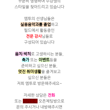
꾸준히 병행하여 수강생의
스타일을 찾아드리고 있습니다
엠투의 선생님들은
실용음악과를 졸업
하고
필드에서 활동중인
전문 강사
님들로
구성되어 있습니다
음치·박치
로 고생하시는 분들,
축가
 또는 
이벤트
등을
준비하고 싶으신 분들,
멋진 취미생활
을 즐겨보고
싶으신 분들은
저희 엠투로 방문해주세요~
자세한 상담은 
전화
또는 
카카오톡
 오픈체팅방으로
문의 주시거나 내방해주시면