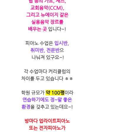
팝 등의 가요, 재즈,
교회음악(CCM),
그리고 뉴에이지 같은
실용음악 장르를
배우는 곳
 입니다~!
피아노 수업은 
입시반,
취미반, 전문반
으
 나눠져 있구요~!
각 수업마다 커리큘럼의
차이를 두고 있습니다 ㅎㅎ
학원 규모가 
약 100평
이라
연습하기에도 정~말 좋은
환경
을 갖추고 있는데요~!
방마다 업라이트피아노
또는 전자피아노가