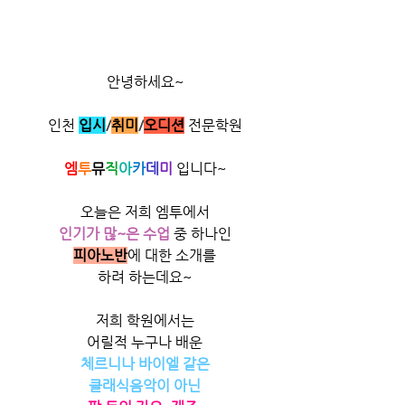
안녕하세요~
인천
입시
/
취미
/​
오디션
전문학원
엠
투
뮤
직
아
카
데
미
 입니다~​
오늘은 저희 엠투에서
인기가 많~은 수업
 중 하나인
피아노반
에 대한 소개를
하려 하는데요~
저희 학원에서는
어릴적 누구나 배운
체르니나 바이엘 같은
클래식음악이 아닌