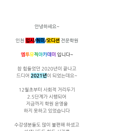
안녕하세요~
인천 
입시
/
취미
/​
오디션
 전문학원
엠
투
뮤
직
아
카
데
미
 입니다~
참 힘들었던 2020년이 끝나고
드디어 
2021년
이 되었는데요~
12월초부터 사회적 거리두기
2.5단계가 시행되어
지금까지 학원 운영을
하지 못하고 있었습니다
수강생분들도 많이 불편해 하셨고