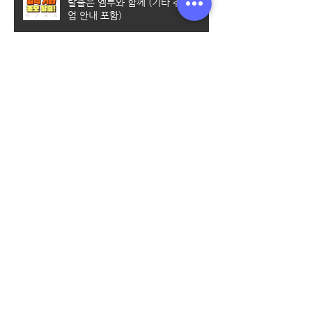
탈출은 엠투와 함께 (기타 취미반 수
업 안내 포함)
계양 실용음악학원｜나만의 멋진 취
미생활을 만들어 보아요
[부평실용음악학원] 엠투실용음악학
원 학생들을 위한 취미반 수업 안내
실용음악과 입시학원 고르는 꿀팁 알
려드려요~!프로파일 M2 뮤직 ・ 57
분 전