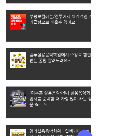
부평보컬레슨/엠투에서 체계적인 커
리큘럼으로 배울수 있어요
엠투실용음악학원에서 수강료 할인
받는 꿀팁 알려드려요~
[미추홀 실용음악학원] 실용음악과
입시를 준비할 때 가장 많이 하는 질
문 Best 5
청라실용음악학원｜일렉기타 초보