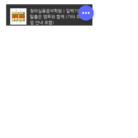
청라실용음악학원｜일렉기타 초보
탈출은 엠투와 함께 (기타 취미반 수
업 안내 포함)
계양 실용음악학원｜나만의 멋진 취
미생활을 만들어 보아요
[부평실용음악학원] 엠투실용음악학
원 학생들을 위한 취미반 수업 안내
실용음악과 입시학원 고르는 꿀팁 알
려드려요~!프로파일 M2 뮤직 ・ 57