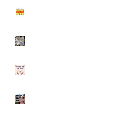
청라실용음악학원｜일렉기
타 초보 탈출은 엠투와 함
께 (기타 취미반 수업 안내
포함)
계양 실용음악학원｜나만
의 멋진 취미생활을 만들어
보아요
[부평실용음악학원] 엠투실
용음악학원 학생들을 위한
취미반 수업 안내
실용음악과 입시학원 고르
는 꿀팁 알려드려요~!프로
파일 M2 뮤직 ・ 57분 전