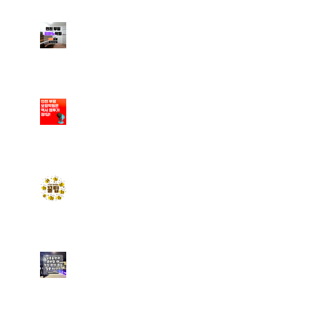
부평피아노학원에서 새로
운 취미 생활을 만들어 보
세요
부평보컬레슨/엠투에서 체
계적인 커리큘럼으로 배울
수 있어요
엠투실용음악학원에서 수
강료 할인받는 꿀팁 알려드
려요~
[미추홀 실용음악학원] 실
용음악과 입시를 준비할 때
가장 많이 하는 질문 Best
5