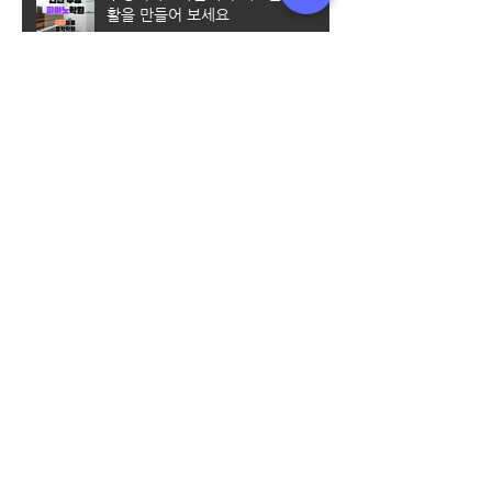
활을 만들어 보세요
부평보컬레슨/엠투에서 체계적인 커
리큘럼으로 배울수 있어요
엠투실용음악학원에서 수강료 할인
받는 꿀팁 알려드려요~
[미추홀 실용음악학원] 실용음악과
입시를 준비할 때 가장 많이 하는 질
문 Best 5