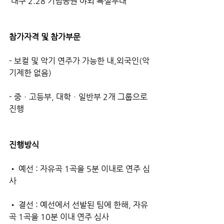
 대구 2.28 기념공원 야외 특설무대
참가자격 및 참가부문
- 보컬 및 악기 연주가 가능한 내,외국인(악
기제한 없음)
- 중ㆍ고등부, 대학ㆍ일반부 2개 그룹으로 
진행
진행방식
• 예선 : 자유곡 1곡을 5분 이내로 연주 심
사
• 결선 : 예선에서 선발된 팀에 한해, 자유
곡 1곡을 10분 이내 연주 심사