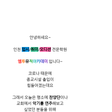
안녕하세요~
인천 
입시
/
취미
/​
오디션
 전문학원
엠
투
뮤
직
아
카
데
미
 입니다~​
코로나 때문에
종교시설 출입이
힘들어졌는데요
그래서 오늘은 평소에 
찬양단
이나
교회에서 
악기를 연주
해보고
싶었던 분들을 위해