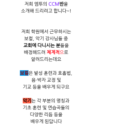
저희 엠투의 
CCM
반
을
소개해 드리려고 합니다~!
저희 학원에서 근무하시는
보컬, 악기 강사님들 중
교회에 다니시는 분
들을
배정해드려 
체계적
​
으로
알려드리는데요
보컬
은 발성 훈련과 호흡법,
음·박자 교정 및
기교 등을 배우게 되구요
악기
는 각 부분의 명칭과
기초 훈련 및 연습곡들의
다양한 리듬 등을
배우게 된답니다