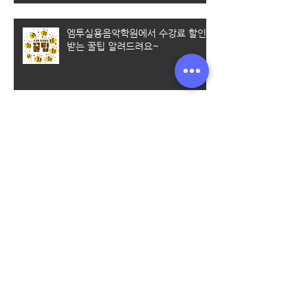
엠투실용음악학원에서 수강료 할인
받는 꿀팁 알려드려요~
[미추홀 실용음악학원] 실용음악과
입시를 준비할 때 가장 많이 하는 질
문 Best 5
청라실용음악학원｜일렉기타 초보
탈출은 엠투와 함께 (기타 취미반 수
업 안내 포함)
계양 실용음악학원｜나만의 멋진 취
미생활을 만들어 보아요